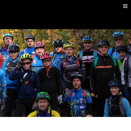
≡
Slider CK