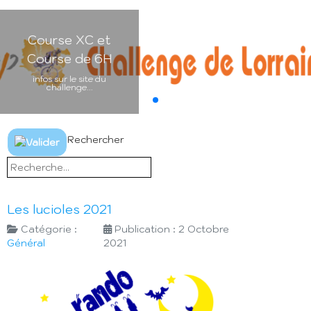
Course XC et
Course XC et
Course de 6H
Course de 6H
infos sur le site du
infos sur le site du
challenge...
challenge...
Rechercher
Les lucioles 2021
Catégorie :
Publication : 2 Octobre
Général
2021