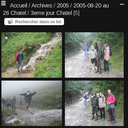
Accueil
/
Archives
/
2005
/
2005-08-20 au
26 Chatel
/
3eme jour Chatel
5
Rechercher dans ce lot